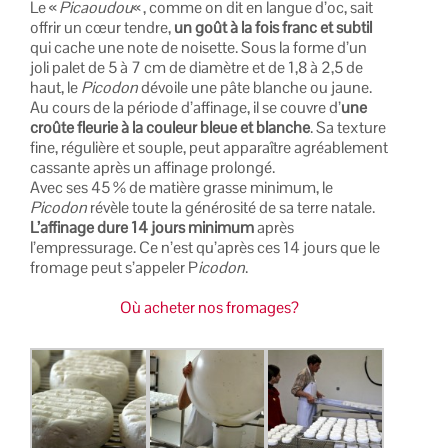
Le «
Picaoudou
« , comme on dit en langue d’oc, sait
offrir un cœur tendre,
un goût à la fois franc et subtil
qui cache une note de noisette. Sous la forme d’un
joli palet de 5 à 7 cm de diamètre et de 1,8 à 2,5 de
haut, le
Picodon
dévoile une pâte blanche ou jaune.
Au cours de la période d’affinage, il se couvre d’
une
croûte fleurie à la couleur bleue et blanche
. Sa texture
fine, régulière et souple, peut apparaître agréablement
cassante après un affinage prolongé.
Avec ses 45 % de matière grasse minimum, le
Picodon
révèle toute la générosité de sa terre natale.
L’affinage dure 14 jours minimum
après
l’empressurage. Ce n’est qu’après ces 14 jours que le
fromage peut s’appeler P
icodon
.
Où acheter nos fromages?