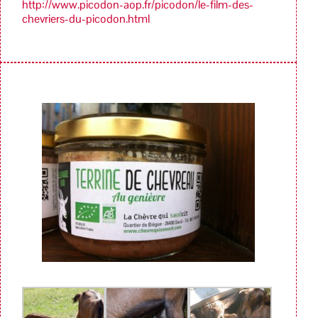
http://www.picodon-aop.fr/picodon/le-film-des-
chevriers-du-picodon.html